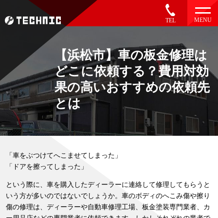
MENU
TEL
【浜松市】車の板金修理は
どこに依頼する？費用対効
果の高いおすすめの依頼先
とは
「車をぶつけてへこませてしまった」
「ドアを擦ってしまった」
という際に、車を購入したディーラーに連絡して修理してもらうと
いう方が多いのではないでしょうか。車のボディのへこみ傷や擦り
傷の修理は、ディーラーや自動車修理工場、板金塗装専門業者、カ